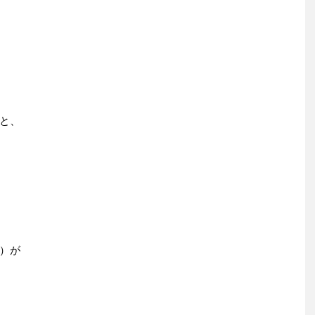
と、
）が