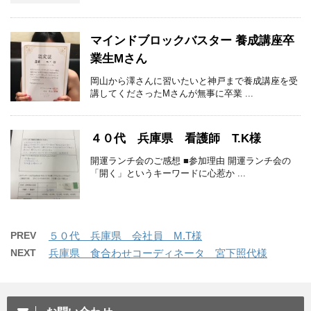
マインドブロックバスター 養成講座卒
業生Mさん
岡山から澤さんに習いたいと神戸まで養成講座を受
講してくださったMさんが無事に卒業 ...
４０代 兵庫県 看護師 T.K様
開運ランチ会のご感想 ■参加理由 開運ランチ会の
「開く」というキーワードに心惹か ...
PREV
５０代 兵庫県 会社員 M.T様
NEXT
兵庫県 食合わせコーディネータ 宮下照代様